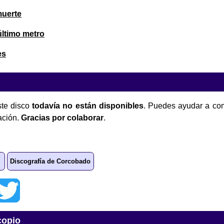
muerte
último metro
es
te disco
todavía no están disponibles
. Puedes ayudar a com
ación.
Gracias por colaborar
.
Discografía de Corcobado
copio