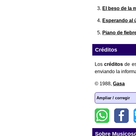
El beso de la 
Esperando al 
Piano de fiebr
Créditos
Los
créditos
de es
enviando la inform
© 1988,
Gasa
Ampliar / corregir
Sobre Musicos