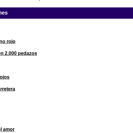
nes
no rojo
en 2.000 pedazos
ojos
rretera
l amor