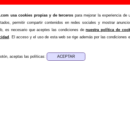
Ojos (con Demonios Tus Ojos)” (LP de vinilo de 1
om usa cookies propias y de terceros
para mejorar la experiencia de u
stados, permitir compartir contenidos en redes sociales y mostrar anuncio
>
>
do
Discografía
Demonios Tus Ojos (con Demonios Tus Ojos)
web, es necesario que aceptes las condiciones de
nuestra política de coo
de recopilar todo tipo de información sobre el
disco “Demoni
acidad
. El acceso y el uso de esta web se rige además por las condiciones 
os)”
, interpretado por
Corcobado
. Además del listado de can
 se mostrarán en esta página otros tipos de información 
tos relacionados con su publicación, los créditos de la grabac
otón, aceptas las políticas:
s, colaboradores y responsables de la grabación, las mezclas y
otras ediciones en otros formatos, curiosidades relacionadas
 o tienes información adicional, puedes ayudar a
completar est
us Ojos (con Demonios Tus Ojos)