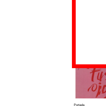
Formato:
LP de vin
Fecha de publicac
Discográfica(s):
G
Referencia:
????
Grupo(s)
:
Corcob
Diseño
©
Gasa
Portada