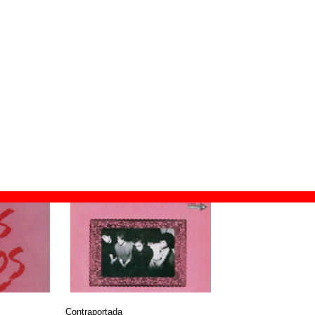
ilo de 12’’
ión:
1988
asa
ado
©
Gasa
Contraportada