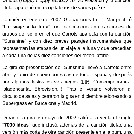
Unidos (
Happy Happy Bithday To Me Records
) y la canción
titular apareció en recopilatorios de varios países.
También en enero de 2002, Grabaciones En El Mar publicó
"
Un viaje a la luna
", un recopilatorio con canciones de
grupos del sello en el que Carrots aparecía con la canción
"Sunshine" y con diez breves pasajes instrumentales que
representan las etapas de un viaje a la luna y que precedían
a cada una de las diez canciones del recopilatorio.
La gira de presentación de "Sunshine" llevó a Carrots entre
abril y junio de nuevo por salas de toda España y después
por algunos festivales veraniegos (
FIB
, Contempopránea,
Isladencanta, Ebrovisión...). Tras el verano volvieron al
circuito de salas y cerraron la gira en diciembre teloneando a
Supergrass en Barcelona y Madrid.
Durante la gira, en mayo de 2002 salió a la venta el single
"
7000 ideas
" que incluyó, además de la canción titular, una
versión más corta de otra canción presente en el álbum, una