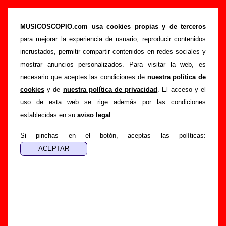
Biografía de Carrots: miembros, historia y
publicaciones
MUSICOSCOPIO.com usa cookies propias y de terceros
para mejorar la experiencia de usuario, reproducir contenidos
>
Portada
Carrots
incrustados, permitir compartir contenidos en redes sociales y
Esta página recopila información sobre la biografía de
mostrar anuncios personalizados. Para visitar la web, es
Carrots
: sus componentes iniciales y los cambios de
necesario que aceptes las condiciones de
nuestra política de
formación, su trayectoria y otros grupos relacionados, los
cookies
y de
nuestra política de privacidad
. El acceso y el
discos y las canciones que han publicado, enlaces con
uso de esta web se rige además por las condiciones
información adicional... Si lo deseas, puedes ayudar a
establecidas en su
aviso legal
.
completar esta sección
enviando nueva información o
corrigiendo la existente.
Si pinchas en el botón, aceptas las políticas:
El texto de esta biografía fue escrito por Guillermo Albaida
Ventura. La última actualización del mismo fue realizada el
día 14 de julio de 2011. El texto está publicado
bajo licencia
CC BY-SA 3.0