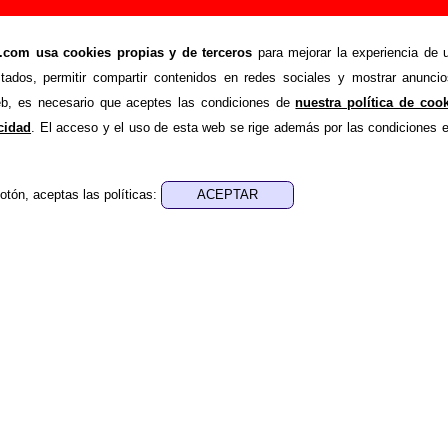
urning: miembros, historia y publicaciones
om usa cookies propias y de terceros
para mejorar la experiencia de u
stados, permitir compartir contenidos en redes sociales y mostrar anuncio
ila información sobre la biografía de
Burning
: sus componen
web, es necesario que aceptes las condiciones de
nuestra política de coo
ón, su trayectoria y otros grupos relacionados, los discos y la
acidad
. El acceso y el uso de esta web se rige además por las condiciones 
s con información adicional... Si lo deseas, puedes ayuda
ueva información o corrigiendo la existente.
otón, aceptas las políticas:
Grupos de rock
 biografía de Burning.
ning versionadas por otros grupos
 muestra una lista de canciones originalmente interpretadas p
r otros artistas.