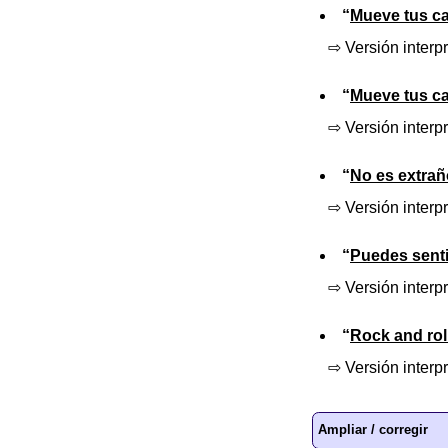
“
Mueve tus c
⇨ Versión interp
“
Mueve tus c
⇨ Versión interp
“
No es extrañ
⇨ Versión interpr
“
Puedes senti
⇨ Versión interp
“
Rock and ro
⇨ Versión interp
Ampliar / corregir