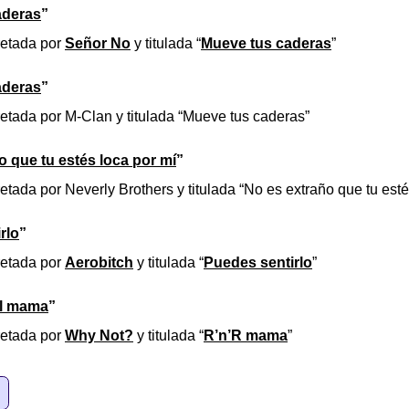
aderas
”
retada por
Señor No
y titulada “
Mueve tus caderas
”
aderas
”
retada por M-Clan y titulada “Mueve tus caderas”
o que tu estés loca por mí
”
etada por Neverly Brothers y titulada “No es extraño que tu esté
rlo
”
retada por
Aerobitch
y titulada “
Puedes sentirlo
”
ll mama
”
retada por
Why Not?
y titulada “
R’n’R mama
”