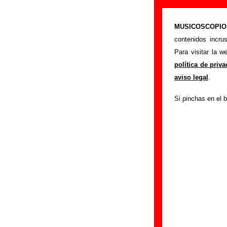
Biografía de B
MUSICOSCOPIO.c
>
Portada
Burning
contenidos incru
Esta página recop
Para visitar la 
cambios de formaci
política de priv
publicado, enlace
aviso legal
.
sección
enviando n
Si pinchas en el b
Grupos de Madrid
No existe todavía
Canciones de Bur
A continuación, se
sido versionadas po