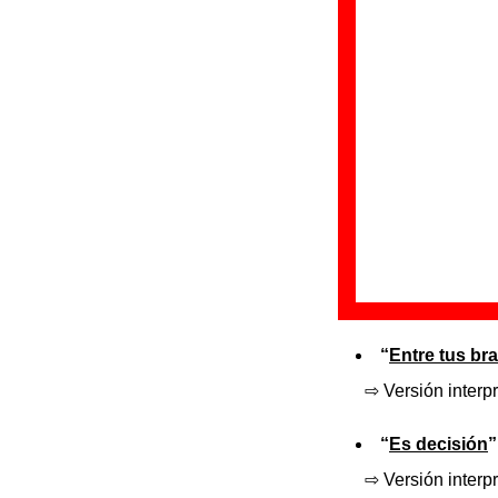
“
¿Qué hace un
⇨ Versión interp
como este?”
“
¿Qué hace un
⇨ Versión interp
un sitio como ést
“
Balada para 
⇨ Versión interpr
“
Entre tus br
⇨ Versión interpr
“
Es decisión
”
⇨ Versión interp