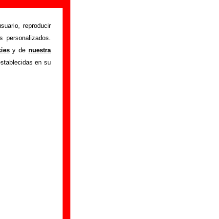
suario, reproducir
s personalizados.
tes iniciales y los
kies
y de
nuestra
s canciones que han
establecidas en su
r a
completar esta
or
Burning
que han