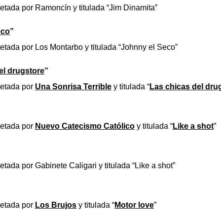
retada por Ramoncín y titulada “Jim Dinamita”
eco
”
retada por Los Montarbo y titulada “Johnny el Seco”
el drugstore
”
retada por
Una Sonrisa Terrible
y titulada “
Las chicas del dru
retada por
Nuevo Catecismo Católico
y titulada “
Like a shot
”
etada por Gabinete Caligari y titulada “Like a shot”
retada por
Los Brujos
y titulada “
Motor love
”