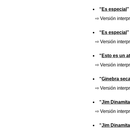
“
Es especial
”
⇨ Versión interp
“
Es especial
”
⇨ Versión interpr
“
Esto es un a
⇨ Versión interp
“
Ginebra sec
⇨ Versión interp
“
Jim Dinamita
⇨ Versión interpr
“
Jim Dinamita