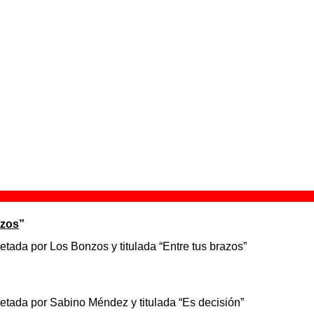
a chica como tú en un sitio como este?
”
retada por Los Caraconos y titulada “¿Qué hace una chica co
a chica como tú en un sitio como este?
”
retada por Loquillo Y Los Trogloditas y titulada “Qué hace una
e”
una viuda
”
etada por La Burla y titulada “Balada para una viuda”
azos
”
etada por Los Bonzos y titulada “Entre tus brazos”
retada por Sabino Méndez y titulada “Es decisión”