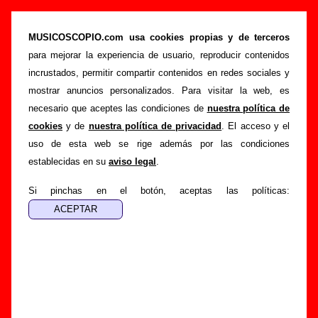
Biografía de Brighton 64: miembros, historia y
publicaciones
MUSICOSCOPIO.com usa cookies propias y de terceros
para mejorar la experiencia de usuario, reproducir contenidos
>
Portada
Brighton 64
incrustados, permitir compartir contenidos en redes sociales y
Esta página recopila información sobre la biografía de
mostrar anuncios personalizados. Para visitar la web, es
Brighton 64
: sus componentes iniciales y los cambios de
necesario que aceptes las condiciones de
nuestra política de
formación, su trayectoria y otros grupos relacionados, los
cookies
y de
nuestra política de privacidad
. El acceso y el
discos y las canciones que han publicado, enlaces con
uso de esta web se rige además por las condiciones
información adicional... Si lo deseas, puedes ayudar a
establecidas en su
aviso legal
.
completar esta sección
enviando nueva información o
corrigiendo la existente.
Si pinchas en el botón, aceptas las políticas:
El texto de esta biografía fue escrito por Guillermo Albaida
Ventura. La última actualización del mismo fue realizada el
día 08 de septiembre de 2011. El texto está publicado
bajo
licencia CC BY-SA 3.0