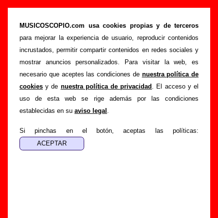
Biografía de Aneurol 50: miembros, historia y
publicaciones
MUSICOSCOPIO.com usa cookies propias y de terceros
para mejorar la experiencia de usuario, reproducir contenidos
>
Portada
Aneurol 50
incrustados, permitir compartir contenidos en redes sociales y
Esta página recopila información sobre la biografía de
mostrar anuncios personalizados. Para visitar la web, es
Aneurol 50
: sus componentes iniciales y los cambios de
necesario que aceptes las condiciones de
nuestra política de
formación, su trayectoria y otros grupos relacionados, los
cookies
y de
nuestra política de privacidad
. El acceso y el
discos y las canciones que han publicado, enlaces con
uso de esta web se rige además por las condiciones
información adicional... Si lo deseas, puedes ayudar a
establecidas en su
aviso legal
.
completar esta sección
enviando nueva información o
corrigiendo la existente.
Si pinchas en el botón, aceptas las políticas:
El texto de esta biografía fue escrito por Guillermo Albaida
Ventura. La última actualización del mismo fue realizada el
día 22 de diciembre de 2008. El texto está publicado
bajo
licencia CC BY-SA 3.0