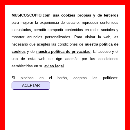
Biografía de Agentes Secretos: miembros,
historia y publicaciones
MUSICOSCOPIO.com usa cookies propias y de terceros
para mejorar la experiencia de usuario, reproducir contenidos
>
Portada
Agentes Secretos
incrustados, permitir compartir contenidos en redes sociales y
Esta página recopila información sobre la biografía de
mostrar anuncios personalizados. Para visitar la web, es
Agentes Secretos
: sus componentes iniciales y los
necesario que aceptes las condiciones de
nuestra política de
cambios de formación, su trayectoria y otros grupos
cookies
y de
nuestra política de privacidad
. El acceso y el
relacionados, los discos y las canciones que han publicado,
uso de esta web se rige además por las condiciones
enlaces con información adicional... Si lo deseas, puedes
establecidas en su
aviso legal
.
ayudar a
completar esta sección
enviando nueva
información o corrigiendo la existente.
Si pinchas en el botón, aceptas las políticas:
El texto de esta biografía fue escrito por Guillermo Albaida
Ventura. La última actualización del mismo fue realizada el
día 01 de febrero de 2021. El texto está publicado
bajo
licencia CC BY-SA 3.0