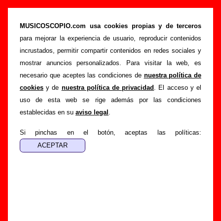
Biografía de Aeropuerto: miembros, historia y
publicaciones
MUSICOSCOPIO.com usa cookies propias y de terceros
para mejorar la experiencia de usuario, reproducir contenidos
>
Portada
Aeropuerto
incrustados, permitir compartir contenidos en redes sociales y
Esta página recopila información sobre la biografía de
mostrar anuncios personalizados. Para visitar la web, es
Aeropuerto
: sus componentes iniciales y los cambios de
necesario que aceptes las condiciones de
nuestra política de
formación, su trayectoria y otros grupos relacionados, los
cookies
y de
nuestra política de privacidad
. El acceso y el
discos y las canciones que han publicado, enlaces con
uso de esta web se rige además por las condiciones
información adicional... Si lo deseas, puedes ayudar a
establecidas en su
aviso legal
.
completar esta sección
enviando nueva información o
corrigiendo la existente.
Si pinchas en el botón, aceptas las políticas:
El texto de esta biografía fue escrito por Guillermo Albaida
Ventura. La última actualización del mismo fue realizada el
día 04 de diciembre de 2007. El texto está publicado
bajo
licencia CC BY-SA 3.0