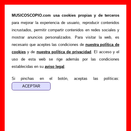
“Tomando tierra” (LP de vinilo de 12’’, 1988) -
Aerolíneas Federales
MUSICOSCOPIO.com usa cookies propias y de terceros
para mejorar la experiencia de usuario, reproducir contenidos
>
>
>
Portada
Aerolíneas Federales
Discografía
Tomando tierra
incrustados, permitir compartir contenidos en redes sociales y
Esta página pretende recopilar todo tipo de información
mostrar anuncios personalizados. Para visitar la web, es
sobre el
disco “Tomando tierra”
, interpretado por
necesario que aceptes las condiciones de
nuestra política de
Aerolíneas Federales
. Además del listado de canciones
cookies
y de
nuestra política de privacidad
. El acceso y el
incluidas en el disco, también se mostrarán en esta página
uso de esta web se rige además por las condiciones
otros tipos de información a medida que estén disponibles:
establecidas en su
aviso legal
.
los datos relacionados con su publicación, los créditos de la
grabación de las canciones (productor, músicos,
Si pinchas en el botón, aceptas las políticas:
colaboradores y responsables de la grabación, las mezclas y
la masterización), información sobre otras ediciones en otros
formatos, curiosidades relacionadas con el disco... Si
encuentras errores o tienes información adicional, puedes
ayudar a
completar esta información
.