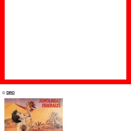
Edición
Título:
Tomando tierra
Formato:
LP de vinilo de 12’’
Fecha de publicación:
1988
Discográfica(s):
DRO
Referencia:
4D-381
Grupo(s)
:
Aerolíneas Federales
Diseño
©
DRO