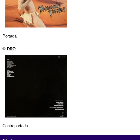
Portada
©
DRO
Contraportada