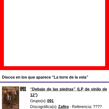
Autor(es) de la letra - José Ignacio García Lapido
Autor(es) de la música - José Ignacio García Lapido
Existen 2 versiones de esta canción realizadas por otros
artistas:
La Frontera
grabó una versión titulada
“La torre de la
vela”
.
Una Sonrisa Terrible
grabó una versión titulada
“
La
torre de la vela
”
.
Discos en los que aparece “La torre de la vela”
“
Debajo de las piedras
” (
LP de vinilo de
12’’
)
Grupo(s):
091
Discográfica(s):
Zafiro
- Referencia:
????