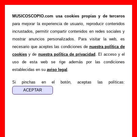
“La torre de la vela”, canción de 091 (Letra e
información)
MUSICOSCOPIO.com usa cookies propias y de terceros
para mejorar la experiencia de usuario, reproducir contenidos
>
>
>
Portada
091
Canciones
La torre de la vela
incrustados, permitir compartir contenidos en redes sociales y
Esta página pretende recopilar todo tipo de información
mostrar anuncios personalizados. Para visitar la web, es
sobre la
canción "La torre de la vela
" interpretada por
091
.
necesario que aceptes las condiciones de
nuestra política de
Además de su letra, también aparecerá información sobre el
cookies
y de
nuestra política de privacidad
. El acceso y el
autor o los autores, sobre los discos en los que está incluido
uso de esta web se rige además por las condiciones
este tema, sobre la grabación del mismo, sobre versiones a
establecidas en su
aviso legal
.
cargo de otros grupos... Si encuentras errores o tienes
información adicional, puedes ayudar a
completar esta
Si pinchas en el botón, aceptas las políticas:
información
.
Autores, versiones, ediciones... de “La torre de la
vela”