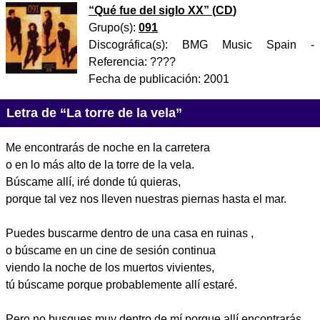
“
Qué fue del siglo XX
” (
CD
)
Grupo(s):
091
Discográfica(s):
BMG Music Spain
-
Referencia:
????
Fecha de publicación:
2001
Letra de “La torre de la vela”
Me encontrarás de noche en la carretera
o en lo más alto de la torre de la vela.
Búscame allí, iré donde tú quieras,
porque tal vez nos lleven nuestras piernas hasta el mar.
Puedes buscarme dentro de una casa en ruinas ,
o búscame en un cine de sesión continua
viendo la noche de los muertos vivientes,
tú búscame porque probablemente allí estaré.
Pero no busques muy dentro de mí porque allí encontrarás