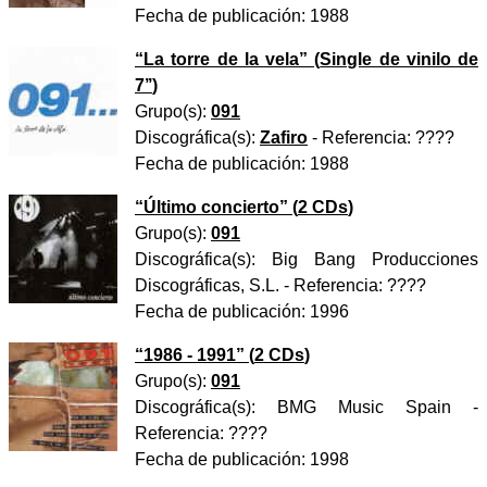
Fecha de publicación:
1988
“
La torre de la vela
” (
Single de vinilo de
7’’
)
Grupo(s):
091
Discográfica(s):
Zafiro
- Referencia:
????
Fecha de publicación:
1988
“
Último concierto
” (
2 CDs
)
Grupo(s):
091
Discográfica(s):
Big Bang Producciones
Discográficas, S.L.
- Referencia:
????
Fecha de publicación:
1996
“
1986 - 1991
” (
2 CDs
)
Grupo(s):
091
Discográfica(s):
BMG Music Spain
-
Referencia:
????
Fecha de publicación:
1998